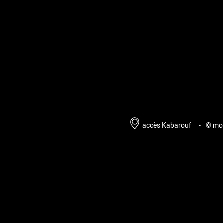
accès Kabarouf
-
© mou