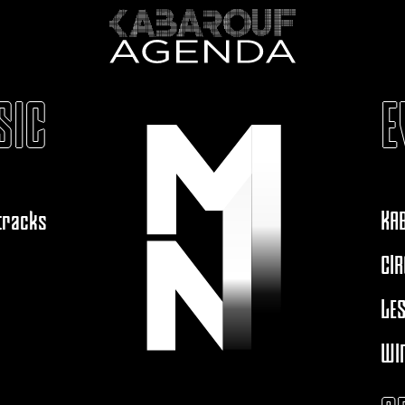
SIC
E
 tracks
KA
CIR
LES
WIN