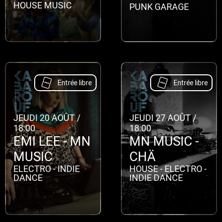
HOUSE MUSIC
PUNK GARAGE
Entrée libre
Entrée libre
JEUDI 20 AOÛT
/
JEUDI 27 AOÛT
/
18:00
18:00
EMI LEE - MN
MN MUSIC -
MUSIC
CHÄ
ELECTRO - INDIE
HOUSE - ELECTRO -
DANCE
INDIE DANCE