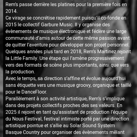
Rem’s passe derrière les platines pour la première fois en
2014.
Ce virage se concrétise rapidement puisqu’il co-fonde en
2015 le collectif Garbure Music. Il y organise des
évènements de musique électronique et fédère une large
communauté d’amis autour de cette même passion avant
de quitter l’aventure pour développer son projet personnel.
Quelques années plus tard en 2018, Rem’s Martinez rejoint
la Little Family. Une étape qui l’amène progressivement
vers des formats de scène plus importants, ainsi que vers
la production.
Avec le temps, sa direction s’affine et évolue aujourd’hui
sans étiquette vers une musique groovy, organique et taillé
pour le DanceFloor.
Parallèlement à son activité artistique, Rem’s s’implique
dans des projets collectifs proches des ses valeurs. En
2025 il rejoint en tant qu’assistant de production l’équipe
du Nous Festival, festival intimiste porté par une direction
artistique pointue et s’allie au Solar Sound Systelm
Basque Country pour organiser des évènements mêlant