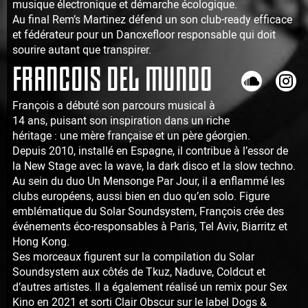
musique électronique et démarche écologique.
Au final Rem’s Martinez défend un son club-ready efficace
et fédérateur pour un Dancxefloor responsable qui doit
sourire autant que transpirer.
FRANCOIS DEL MUNDO
François a débuté son parcours musical à
14 ans, puisant son inspiration dans un riche
héritage : une mère française et un père géorgien.
Depuis 2010, installé en Espagne, il contribue à l’essor de
la New Stage avec la wave, la dark disco et la slow techno.
Au sein du duo Un Mensonge Par Jour, il a enflammé les
clubs européens, aussi bien en duo qu’en solo. Figure
emblématique du Solar Soundsystem, François crée des
événements éco-responsables à Paris, Tel Aviv, Biarritz et
Hong Kong.
Ses morceaux figurent sur la compilation du Solar
Soundsystem aux côtés de Tkuz, Naduve, Coldcut et
d’autres artistes. Il a également réalisé un remix pour Sex
Kino en 2021 et sorti Clair Obscur sur le label Dogs &