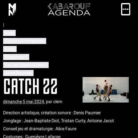
|
Résa
Cirque contemporain
6 ans
Chapiteau 1
Cie Les Objets Volants
Denis Paumier
CATCH 22
dimanche 5 mai 2024
,
par
clem
Direction artistique, création sonore : Denis Paumier
Jonglage : Jean-Baptiste Diot, Tristan Curty, Antoine Jacot
Conseil jeu et dramaturgie : Alice Faure
Costumes : Guenièvre Lafarge